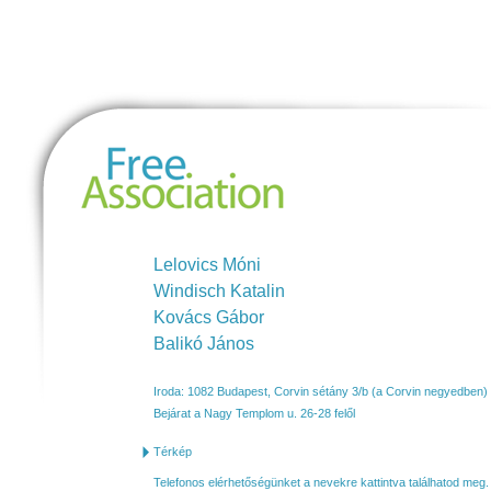
https://maps.app.goo.gl/ow1839ztyCYkSckGA
Free Association
Research Kft.
Lelovics Móni
Windisch Katalin
Kovács Gábor
Balikó János
Iroda: 1082 Budapest, Corvin sétány 3/b
(a Corvin negyedben)
Bejárat a Nagy Templom u. 26-28 felől
Térkép
Telefonos elérhetőségünket a nevekre kattintva találhatod meg.