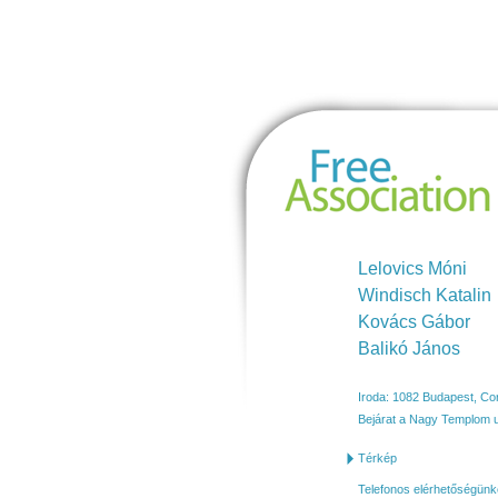
https://maps.app.goo.gl/ow18
Free Association
Research Kft.
Lelovics Móni
Windisch Katalin
Kovács Gábor
Balikó János
Iroda: 1082 Budapest, Co
Bejárat a Nagy Templom u.
Térkép
Telefonos elérhetőségünke