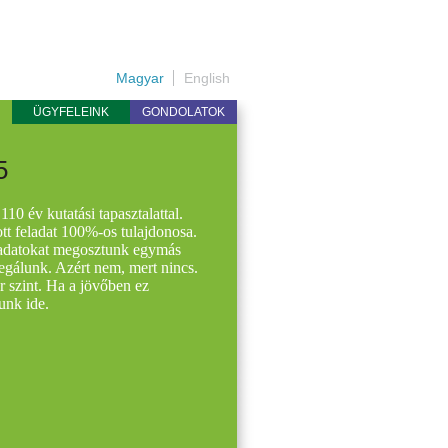
Magyar
English
ÜGYFELEINK
GONDOLATOK
5
10 év kutatási tapasztalattal.
tt feladat 100%-os tulajdonosa.
ladatokat megosztunk egymás
legálunk. Azért nem, mert nincs.
 szint. Ha a jövőben ez
unk ide.