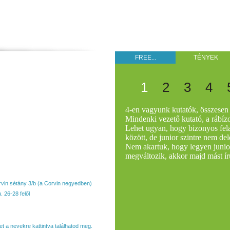
39ztyCYkSckGA
FREE...
TÉNYEK
1
2
3
4
4-en vagyunk kutatók, összesen 1
Mindenki vezető kutató, a rábízo
Lehet ugyan, hogy bizonyos fe
között, de junior szintre nem de
Nem akartuk, hogy legyen junior
megváltozik, akkor majd mást ír
rvin sétány 3/b
(a Corvin negyedben)
 26-28 felől
t a nevekre kattintva találhatod meg.