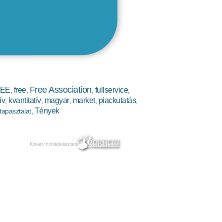
Free Association
EE
free
fullservice
,
,
,
,
ív
kvantitatív
magyar
market
piackutatás
,
,
,
,
,
Tények
tapasztalat
,
Kreatív honlapkészítés