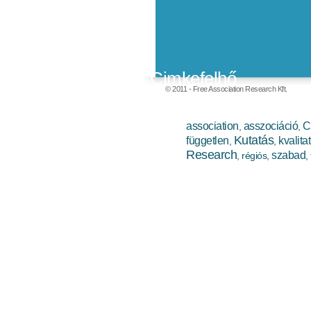
Cimkefelhő
© 2011 - Free Association Research Kft.
association
asszociáció
C
,
,
Kutatás
független
kvalitat
,
,
Research
szabad
,
régiós
,
,