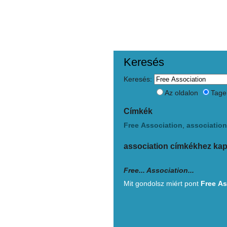
Keresés
Keresés:
Az oldalon
Tage
Címkék
Free
Association
,
association
association címkékhez ka
Free
...
Association
...
Mit gondolsz miért pont
Free
As