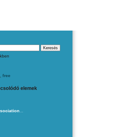
kben
,
free
pcsolódó elemek
sociation
...