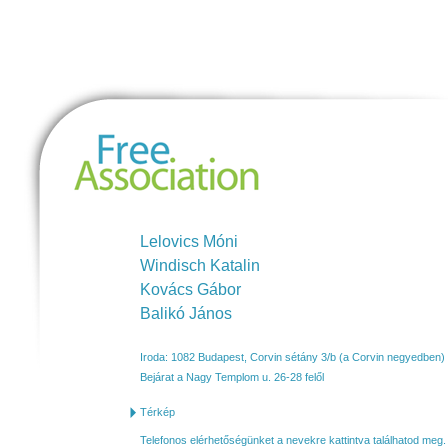
https://maps.app.goo.gl/ow1839ztyCYkSckGA
Free Association
Research Kft.
Lelovics Móni
Windisch Katalin
Kovács Gábor
Balikó János
Iroda: 1082 Budapest, Corvin sétány 3/b
(a Corvin negyedben)
Bejárat a Nagy Templom u. 26-28 felől
Térkép
Telefonos elérhetőségünket a nevekre kattintva találhatod meg.